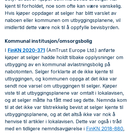
kjent til forholdet, noe som ofte kan være vanskelig.
Hvis kjøper oppdager at selger har blitt varslet av
naboen eller kommunen om utbyggingsplanene, vil
imidlertid dette være nok til å oppfylle bevisbyrden.
Kommunal institusjon/omsorgsbolig
I
FinKN 2020-371
(AmTrust Europe Ltd.) anførte
kjøper at selger hadde holdt tilbake opplysninger om
utbygging av en kommunal avlastningsbolig på
nabotomten. Selger forklarte at de ikke kjente til
utbyggingen, og kommunen oppga at det ikke var
sendt noe varsel om utbyggingen til selger. Kjøper
viste til at utbyggingsplanene var omtalt i lokalavisen,
og at selger måtte ha fått med seg dette. Nemnda kom
til at det ikke var tilstrekkelig bevist at selger kjente til
utbyggingsplanene, og at det altså ikke var nok å
henvise til artikler i lokalavisen. Dette var også i tråd
med en tidligere nemndsavgjørelse i
FinKN 2018-880
,