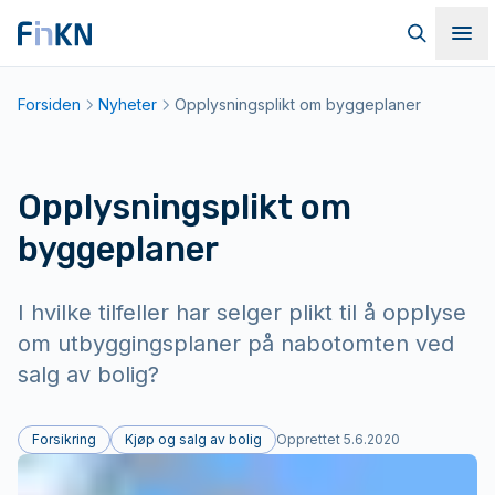
Hopp til hovedinnhold
Til forsiden
Søk
Me
Forsiden
Nyheter
Opplysningsplikt om byggeplaner
Opplysningsplikt om
byggeplaner
I hvilke tilfeller har selger plikt til å opplyse
om utbyggingsplaner på nabotomten ved
salg av bolig?
Forsikring
Kjøp og salg av bolig
Opprettet
5.6.2020