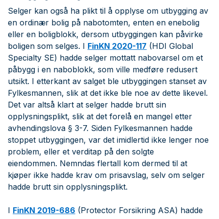
Selger kan også ha plikt til å opplyse om utbygging av
en ordinær bolig på nabotomten, enten en enebolig
eller en boligblokk, dersom utbyggingen kan påvirke
boligen som selges. I
FinKN 2020-117
(HDI Global
Specialty SE) hadde selger mottatt nabovarsel om et
påbygg i en naboblokk, som ville medføre redusert
utsikt. I etterkant av salget ble utbyggingen stanset av
Fylkesmannen, slik at det ikke ble noe av dette likevel.
Det var altså klart at selger hadde brutt sin
opplysningsplikt, slik at det forelå en mangel etter
avhendingslova § 3-7. Siden Fylkesmannen hadde
stoppet utbyggingen, var det imidlertid ikke lenger noe
problem, eller et verditap på den solgte
eiendommen. Nemndas flertall kom dermed til at
kjøper ikke hadde krav om prisavslag, selv om selger
hadde brutt sin opplysningsplikt.
I
FinKN 2019-686
(Protector Forsikring ASA) hadde