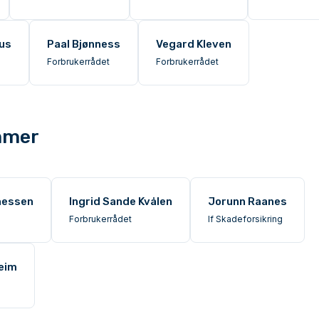
hus
Paal Bjønness
Vegard Kleven
Forbrukerrådet
Forbrukerrådet
mmer
nessen
Ingrid Sande Kvålen
Jorunn Raanes
Forbrukerrådet
If Skadeforsikring
heim