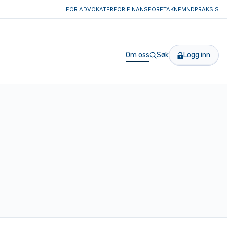
FOR ADVOKATER
FOR FINANSFORETAK
NEMNDPRAKSIS
Om oss
Søk
Logg inn