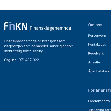
Om oss
Personvern
Finansklagenemnda er bransjebasert
Kontakt oss
klageorgan som behandler saker gjennom
utenrettslig tvisteløsning.
Regelverk
Org. nr.:
971 437 022
Ansatte
Åpenhetslove
For finansf
Foretaksporta
Tilslutning og 