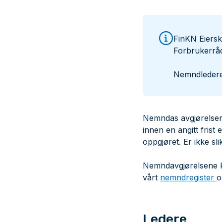
FinKN Eiersk
Forbrukerråd
Nemndledere
Nemndas avgjørelser
innen en angitt frist
oppgjøret. Er ikke sl
Nemndavgjørelsene ka
vårt
nemndregister
o
Ledere