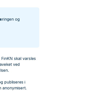
æringen og
 FinKN skal varsles
raveket ved
lsen.
g publiseres i
sen anonymisert.