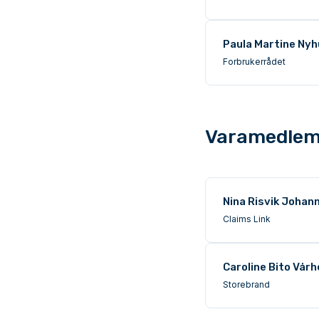
Paula Martine Ny
Forbrukerrådet
Varamedle
Nina Risvik Johan
Claims Link
Caroline Bito Vår
Storebrand