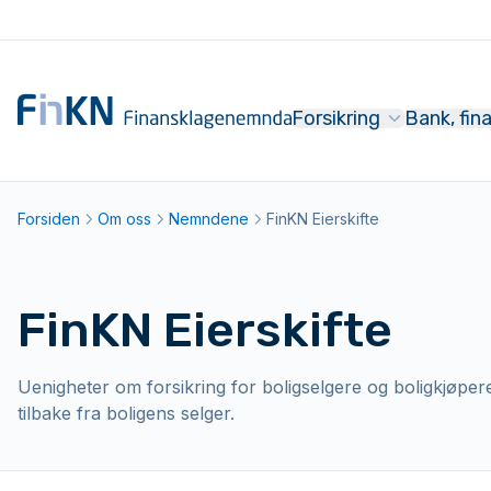
Hopp til hovedinnhold
Til forsiden
Forsikring
Bank, fin
Forsiden
Om oss
Nemndene
FinKN Eierskifte
FinKN Eierskifte
Uenigheter om forsikring for boligselgere og boligkjøpe
tilbake fra boligens selger.