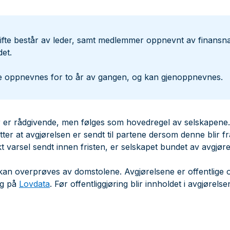
ifte består av leder, samt medlemmer oppnevnt av finansn
et.
 oppnevnes for to år av gangen, og kan gjenoppnevnes.
 er rådgivende, men følges som hovedregel av selskapene.
 etter at avgjørelsen er sendt til partene dersom denne blir f
ikt varsel sendt innen fristen, er selskapet bundet av avgjøre
n overprøves av domstolene. Avgjørelsene er offentlige o
g på
Lovdata
. Før offentliggjøring blir innholdet i avgjørel