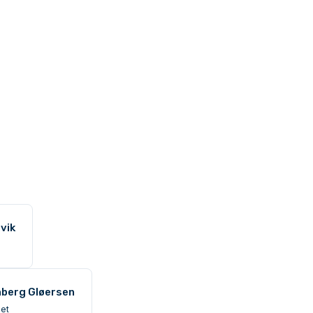
vik
berg Gløersen
det