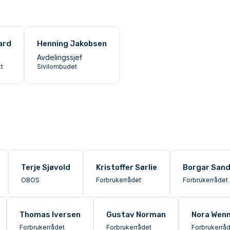
ard
Henning Jakobsen
Avdelingssjef
t
Sivilombudet
Terje Sjøvold
Kristoffer Sørlie
Borgar Sand
OBOS
Forbrukerrådet
Forbrukerrådet
Thomas Iversen
Gustav Norman
Nora Wenn
Forbrukerrådet
Forbrukerrådet
Forbrukerrå