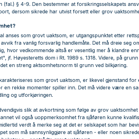
en (fal.) § 4-9. Den bestemmer at forsikringsselskapets ans
 bort, dersom sikrede har utvist forsett eller grov uaktsomhe
omhet?
kal anses som grovt uaktsom, er utgangspunktet etter rettsp
 avvik fra vanlig forsvarlig handlemåte. Det må dreie seg
dig, hvor vedkommende altså er vesentlig mer å klandre enn
t",
jf. Høyesteretts dom i Rt. 1989 s. 1318. Videre, på grunn
 det en streng aktsomhetsnorm til grunn ved bilkjøring.
arakteriseres som grovt uaktsom, er likevel gjenstand fo
or en rekke momenter spiller inn. Det må videre være en
ing og utforkjøringen.
dvendigvis slik at avkortning som følge av grov uaktsomhet e
t annet vil også uoppmerksomhet fra sjåføren kunne kvalif
idlertid verdt å merke seg at det er selskapet som har bevis
apet som må sannsynliggjøre at sjåføren - eller noen sikrede