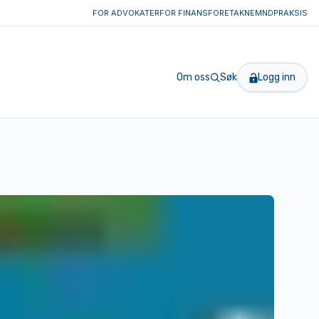
FOR ADVOKATER
FOR FINANSFORETAK
NEMNDPRAKSIS
Om oss
Søk
Logg inn