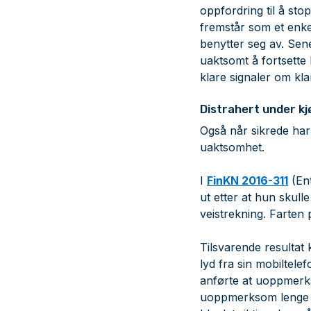
oppfordring til å st
fremstår som et enkel
benytter seg av. Sen
uaktsomt å fortsette 
klare signaler om klan
Distrahert under kj
Også når sikrede har 
uaktsomhet.
I
FinKN 2016-311
(Ent
ut etter at hun skull
veistrekning. Farten 
Tilsvarende resultat
lyd fra sin mobiltele
anførte at uoppmerks
uoppmerksom lenge no