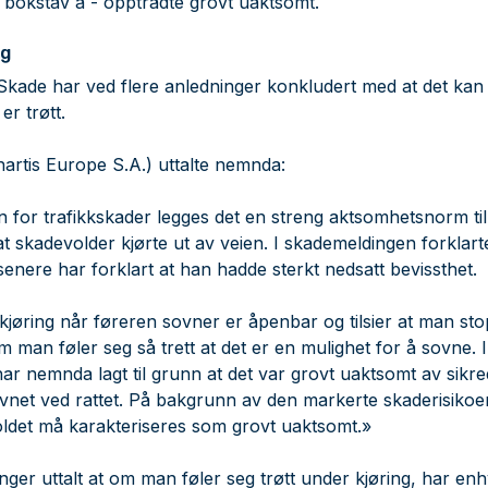
(2) bokstav a - opptrådte grovt uaktsomt.
ng
kade har ved flere anledninger konkludert med at det kan
er trøtt.
artis Europe S.A.) uttalte nemnda:
 for trafikkskader legges det en streng aktsomhetsnorm til 
t skadevolder kjørte ut av veien. I skademeldingen forklart
enere har forklart at han hadde sterkt nedsatt bevissthet.
bilkjøring når føreren sovner er åpenbar og tilsier at man sto
 man føler seg så trett at det er en mulighet for å sovne. 
r nemnda lagt til grunn at det var grovt uaktsomt av sikre
sovnet ved rattet. På bakgrunn av den markerte skaderisik
det må karakteriseres som grovt uaktsomt.»
ger uttalt at om man føler seg trøtt under kjøring, har enh