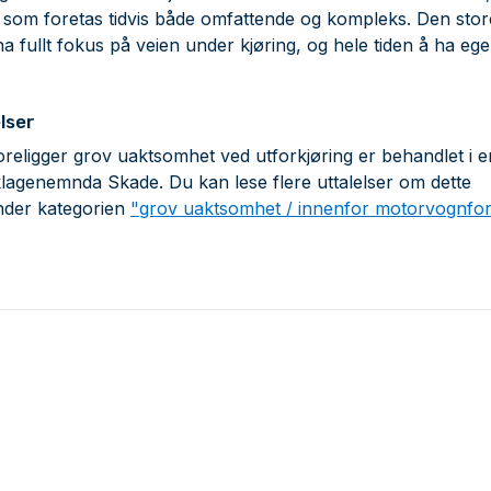
n som foretas tidvis både omfattende og kompleks. Den sto
å ha fullt fokus på veien under kjøring, og hele tiden å ha e
lser
religger grov uaktsomhet ved utforkjøring er behandlet i en
sklagenemnda Skade. Du kan lese flere uttalelser om dette
der kategorien
"grov uaktsomhet / innenfor motorvognfors