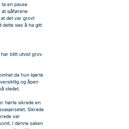
å ta en pause
 at sjåførene
at det var grovt
dette sies å ha gitt
ar blitt utvist grov
somhet da hun kjørte
versiktlig og åpen
på stedet.
er hørte sikrede en
ssasjersetet. Sikrede
krede var
tsomt. I denne saken