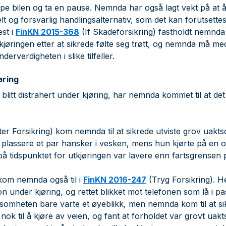
oppe bilen og ta en pause. Nemnda har også lagt vekt på at 
t og forsvarlig handlingsalternativ, som det kan forutsettes
est i
FinKN 2015-368
(If Skadeforsikring) fastholdt nemnda 
kjøringen etter at sikrede følte seg trøtt, og nemnda må med 
derverdigheten i slike tilfeller.
øring
blitt distrahert under kjøring, har nemnda kommet til at det h
er Forsikring) kom nemnda til at sikrede utviste grov uakt
e plassere et par hansker i vesken, mens hun kjørte på en o
på tidspunktet for utkjøringen var lavere enn fartsgrensen 
 kom nemnda også til i
FinKN 2016-247
(Tryg Forsikring). H
fon under kjøring, og rettet blikket mot telefonen som lå i pa
omheten bare varte et øyeblikk, men nemnda kom til at si
k til å kjøre av veien, og fant at forholdet var grovt uak