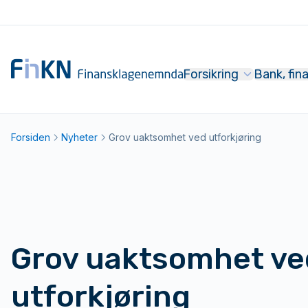
Hopp til hovedinnhold
Til forsiden
Forsikring
Bank, fin
Forsiden
Nyheter
Grov uaktsomhet ved utforkjøring
Grov uaktsomhet ve
utforkjøring