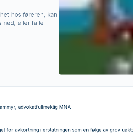
het hos føreren, kan
ned, eller falle
 Dammyr, advokatfullmektig MNA
get for avkortning i erstatningen som en følge av grov uak