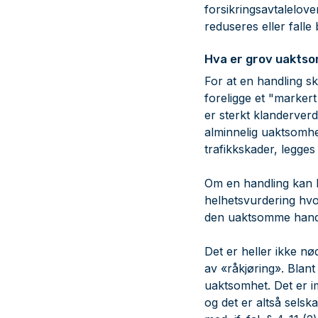
forsikringsavtalelov
reduseres eller falle
Hva er grov uakts
For at en handling s
foreligge et
"markert
er sterkt klanderver
alminnelig uaktsomhe
trafikkskader, legges
Om en handling kan k
helhetsvurdering hv
den uaktsomme handl
Det er heller ikke nø
av «råkjøring». Blan
uaktsomhet. Det er im
og det er altså selsk