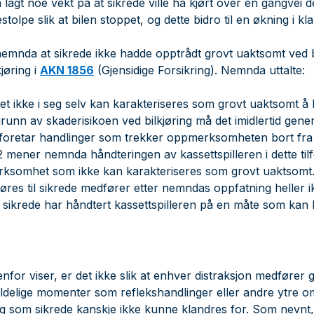
å lagt noe vekt på at sikrede ville ha kjørt over en gangvei
stolpe slik at bilen stoppet, og dette bidro til en økning i k
nemnda at sikrede ikke hadde opptrådt grovt uaktsomt ved 
jøring i
AKN 1856
(Gjensidige Forsikring). Nemnda uttalte:
 ikke i seg selv kan karakteriseres som grovt uaktsomt å b
grunn av skaderisikoen ved bilkjøring må det imidlertid gener
 foretar handlinger som trekker oppmerksomheten bort fra 
mener nemnda håndteringen av kassettspilleren i dette tilf
rksomhet som ikke kan karakteriseres som grovt uaktsomt.
øres til sikrede medfører etter nemndas oppfatning heller i
sikrede har håndtert kassettspilleren på en måte som kan 
or viser, er det ikke slik at enhver distraksjon medfører
ldelige momenter som reflekshandlinger eller andre ytre 
, og som sikrede kanskje ikke kunne klandres for. Som nevnt