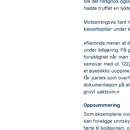
ble det riktignok ogs
hadde truffet en lykte
Motsetningsvis fant 
kassettspiller under k
«Nemnda mener at det
under bilkjøring. På 
forsiktighet når man
samsvar med ut. 1222 
et øyeblikks uoppme
får panikk som overf
dokumentasjon på at 
grovt uaktsom.»
Oppsummering
Som eksemplene ovenf
kan foreligge unnsky
førte til kollisjonen