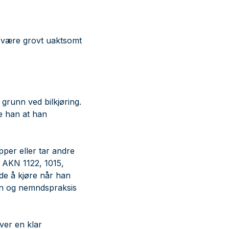
 være grovt uaktsomt
grunn ved bilkjøring.
e han at han
pper eller tar andre
I AKN 1122, 1015,
de å kjøre når han
oen og nemndspraksis
ver en klar