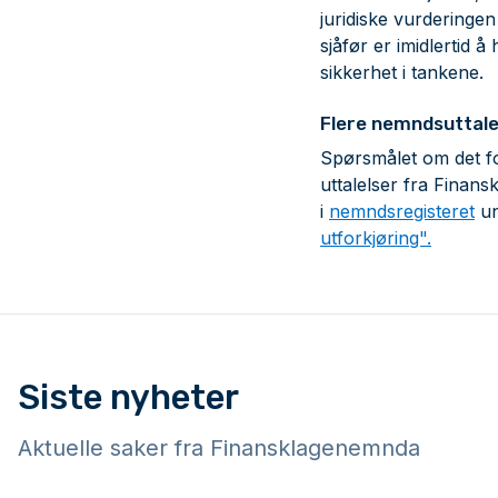
juridiske vurderinge
sjåfør er imidlertid 
sikkerhet i tankene.
Flere nemndsuttale
Spørsmålet om det fo
uttalelser fra Finan
i
nemndsregisteret
un
utforkjøring".
Siste nyheter
Aktuelle saker fra Finansklagenemnda