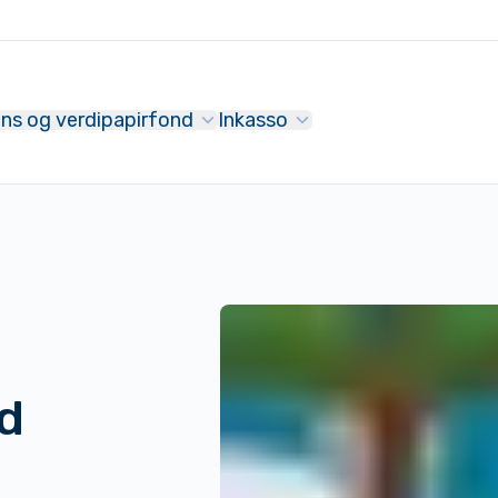
ans og verdipapirfond
Inkasso
d