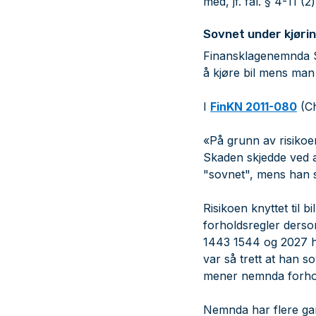
med, jf. fal. § 4-11 
Sovnet under kjøri
Finansklagenemnda S
å kjøre bil mens man 
I
FinKN 2011-080
(Ch
«På grunn av risikoen
Skaden skjedde ved a
"sovnet", mens han s
Risikoen knyttet til 
forholdsregler dersom
1443 1544 og 2027 ha
var så trett at han 
mener nemnda forhol
Nemnda har flere gan