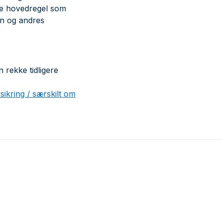
re hovedregel som
gen og andres
 rekke tidligere
ikring / særskilt om