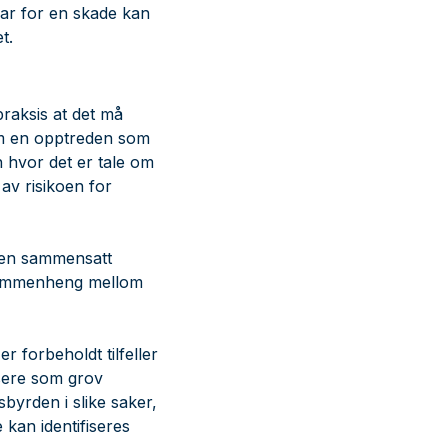
var for en skade kan
t.
raksis at det må
 om en opptreden som
 hvor det er tale om
 av risikoen for
r en sammensatt
 sammenheng mellom
r forbeholdt tilfeller
isere som grov
byrden i slike saker,
 kan identifiseres