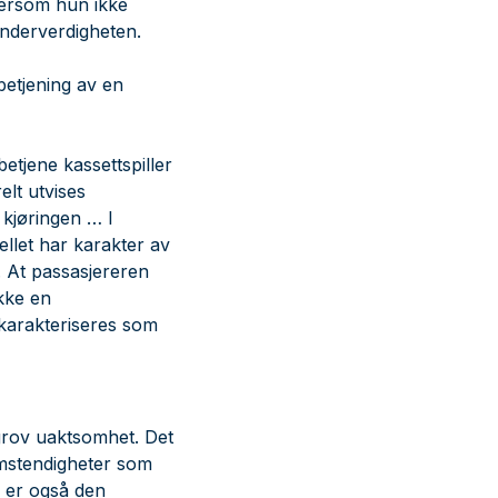
 dersom hun ikke
landerverdigheten.
betjening av en
etjene kassettspiller
elt utvises
kjøringen … I
ellet har karakter av
 At passasjereren
kke en
karakteriseres som
 grov uaktsomhet. Det
omstendigheter som
, er også den