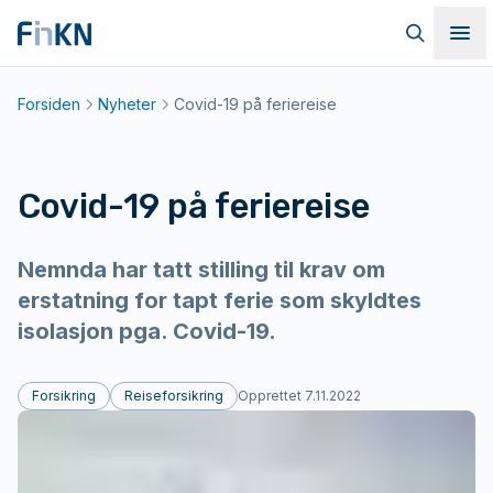
Hopp til hovedinnhold
Til forsiden
Søk
Me
Forsiden
Nyheter
Covid-19 på feriereise
Covid-19 på feriereise
Nemnda har tatt stilling til krav om
erstatning for tapt ferie som skyldtes
isolasjon pga. Covid-19.
Forsikring
Reiseforsikring
Opprettet
7.11.2022