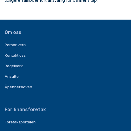
tidligere samboer fullt ansvarlig for bankens tap.
Om oss
Personvern
Kontakt oss
Regelverk
Ansatte
Åpenhetsloven
For finansforetak
Foretaksportalen