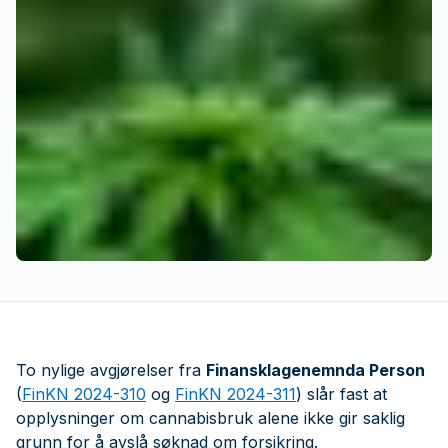
To nylige avgjørelser fra
Finansklagenemnda Person
(
FinKN 2024-310
og
FinKN 2024-311
) slår fast at
opplysninger om cannabisbruk alene ikke gir saklig
grunn for å avslå søknad om forsikring.