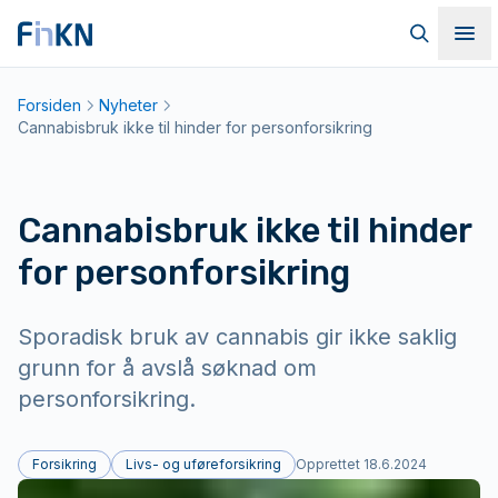
Hopp til hovedinnhold
Til forsiden
Søk
Me
Forsiden
Nyheter
Cannabisbruk ikke til hinder for personforsikring
Cannabisbruk ikke til hinder
for personforsikring
Sporadisk bruk av cannabis gir ikke saklig
grunn for å avslå søknad om
personforsikring.
Forsikring
Livs- og uføreforsikring
Opprettet
18.6.2024